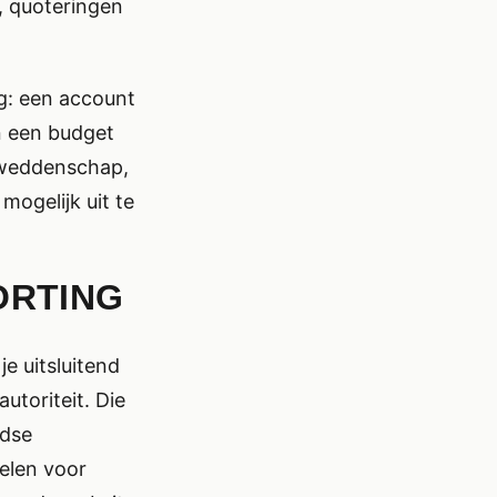
, quoteringen
ig: een account
n een budget
 weddenschap,
 mogelijk uit te
ORTING
e uitsluitend
toriteit. Die
ndse
delen voor