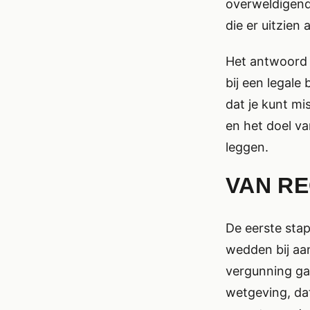
overweldigend
die er uitzie
Het antwoord i
bij een legal
dat je kunt m
en het doel van
leggen.
VAN RE
De eerste stap
wedden bij aa
vergunning ga
wetgeving, dat