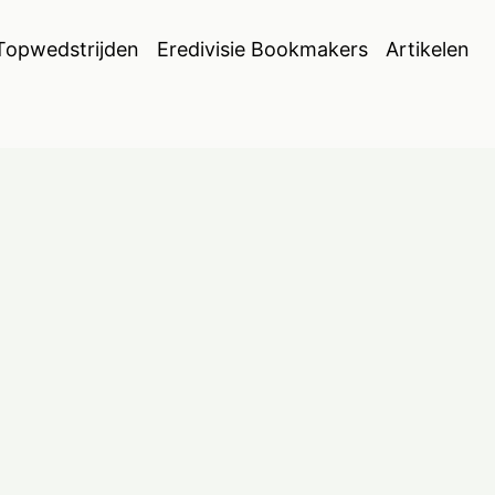
Topwedstrijden
Eredivisie Bookmakers
Artikelen