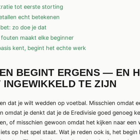
ratie tot eerste storting
etallen echt betekenen
 bet: zo doe je dat
 fouten maakt elke beginner
basis kent, begint het echte werk
EN BEGINT ERGENS — EN 
T INGEWIKKELD TE ZIJN
en dat je wilt wedden op voetbal. Misschien omdat e
n omdat je denkt dat je de Eredivisie goed genoeg k
nen, of misschien gewoon omdat het kijken naar een 
r iets op het spel staat. Wat je reden ook is, het begin