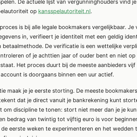
elen. De actuele lijst van vergunninghouders vind j
elautoriteit op
kansspelautoriteit.nl
.
proces is bij alle legale bookmakers vergelijkbaar. Je v
gevens in, verifieert je identiteit met een geldig ident
 betaalmethode. De verificatie is een wettelijke verpl
ntroleren of je achttien jaar of ouder bent en niet op
st staat. Het proces duurt bij de meeste aanbieders vijf 
 account is doorgaans binnen een uur actief.
atie maak je je eerste storting. De meeste bookmaker
ekent dat je direct vanuit je bankrekening kunt storte
om discipline te tonen: stort niet meer dan je je ku
Een bedrag van twintig tot vijftig euro is voor beginne
de eerste weken te experimenteren en het wedden t